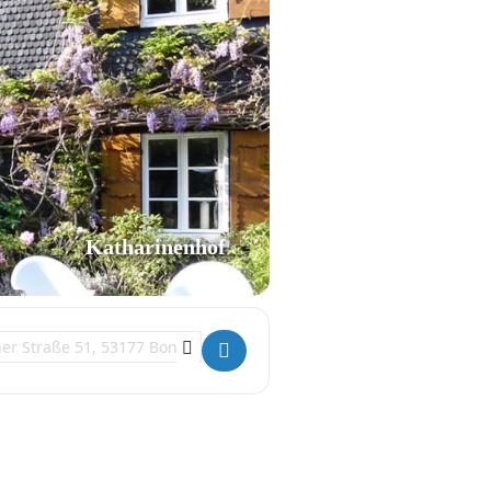
Katharinenhof
tion Address - Hommage: Ja sicher! []