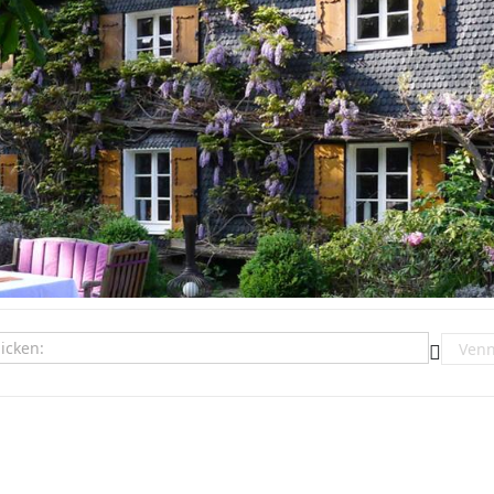
- Hommage: Ja sicher! []
Destina