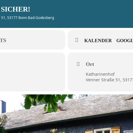
SICHER!
e 51, 53177 Bonn Bad-Godesberg
TS
KALENDER
GOOGL
Ort
Katharinenhof
Venner Straße 51, 531