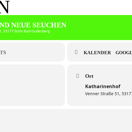
N
UND NEUE SEUCHEN
51, 53177 Bonn Bad-Godesberg
TS
KALENDER
GOOGL
Ort
Katharinenhof
Venner Straße 51, 531