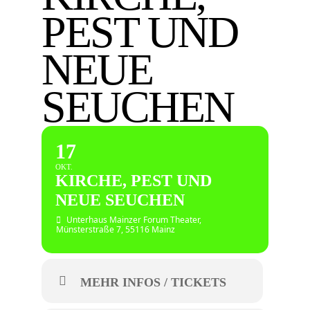
PEST UND
NEUE
SEUCHEN
17
OKT.
KIRCHE, PEST UND
NEUE SEUCHEN
Unterhaus Mainzer Forum Theater
,
Münsterstraße 7, 55116 Mainz
MEHR INFOS / TICKETS