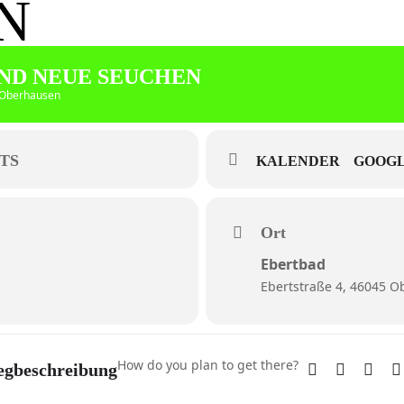
N
UND NEUE SEUCHEN
5 Oberhausen
TS
KALENDER
GOOGL
Ort
Ebertbad
Ebertstraße 4, 46045 
How do you plan to get there?
gbeschreibung