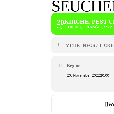
SEUCHE
20
KIRCHE, PEST 
Ebertbad
, Ebertstraße 4, 4604
NOV.
MEHR INFOS / TICKE
Beginn
20. November 2022
20:00
We