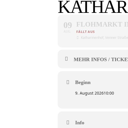
KATHAR
09
FLOHMARKT I
AUG.
Katharinenhof
, Venner Straß
MEHR INFOS / TICKE
Beginn
9. August 2026
10:00
Info