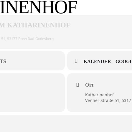
INENHOF
M KATHARINENHOF
e 51, 53177 Bonn Bad-Godesberg
TS
KALENDER
GOOGL
Ort
Katharinenhof
Venner Straße 51, 531