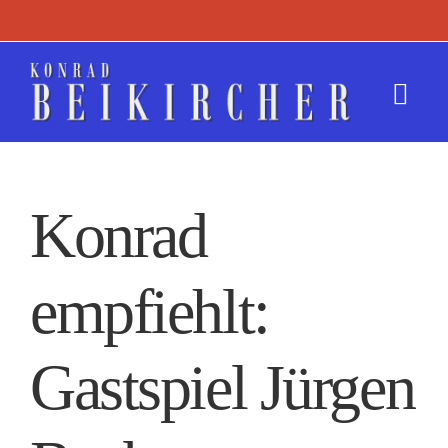
Zum
Inhalt
springen
Togg
Navi
Termine
Konrad
Werk
empfiehlt:
Presse
Kontakt
Gastspiel Jürgen