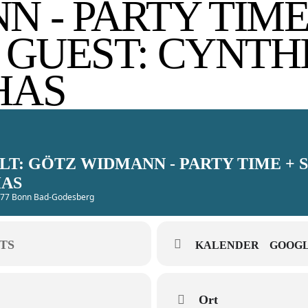
 - PARTY TIME
 GUEST: CYNTH
HAS
T: GÖTZ WIDMANN - PARTY TIME + S
HAS
3177 Bonn Bad-Godesberg
TS
KALENDER
GOOGL
Ort