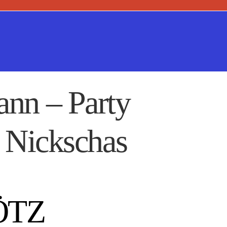
nn – Party
a Nickschas
ÖTZ