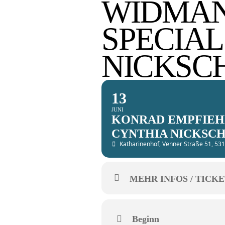
WIDMANN
SPECIAL
NICKSC
13
JUNI
KONRAD EMPFIEHL
CYNTHIA NICKSC
Katharinenhof
, Venner Straße 51, 5
MEHR INFOS / TICKE
Beginn