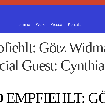
Termine
Werk
Presse
Kontakt
fiehlt: Götz Widma
ial Guest: Cynthi
 EMPFIEHLT: G