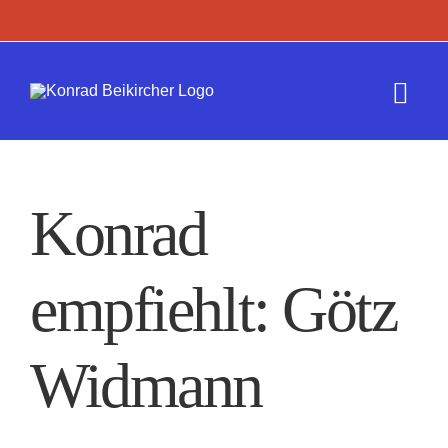
Zum
Inhalt
springen
Togg
Navi
Termine
Konrad
Werk
empfiehlt: Götz
Presse
Kontakt
Widmann