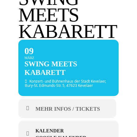
MEETS
KABARETT
09
MÄRZ
SWING MEETS
KABARETT
Konzert- und Bühnenhaus der Stadt Kevelaer
,
Bury-St. Edmunds-Str. 5, 47623 Kevelaer
MEHR INFOS / TICKETS
KALENDER