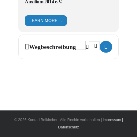
Auxilium 2014 e.V.
LEARN MORE
Address - Swing meets Kabare
Destination Address - 
Wegbeschreibung
© 2026 Konrad Beikircher | Alle Rechte vorbehalten |
Impressum |
Datenschutz