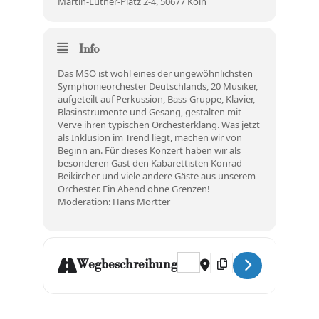
Martin-Luther-Platz 2-4, 50677 Köln
Info
Das MSO ist wohl eines der ungewöhnlichsten
Symphonieorchester Deutschlands, 20 Musiker,
aufgeteilt auf Perkussion, Bass-Gruppe, Klavier,
Blasinstrumente und Gesang, gestalten mit
Verve ihren typischen Orchesterklang. Was jetzt
als Inklusion im Trend liegt, machen wir von
Beginn an. Für dieses Konzert haben wir als
besonderen Gast den Kabarettisten Konrad
Beikircher und viele andere Gäste aus unserem
Orchester. Ein Abend ohne Grenzen!
Moderation: Hans Mörtter
Address - MSO & Konrad Beikir
Destination Address - 
Wegbeschreibung