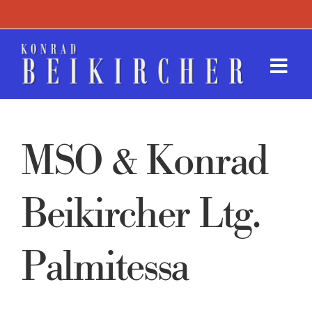
Zum
Inhalt
springen
Togg
Navi
Termin
MSO & Konrad
Werk
Presse
Beikircher Ltg.
Kontak
Palmitessa