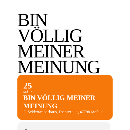
BIN
VÖLLIG
MEINER
MEINUNG
25
MÄRZ
BIN VÖLLIG MEINER
MEINUNG
Seidenweberhaus
, Theaterpl. 1, 47798 Krefeld