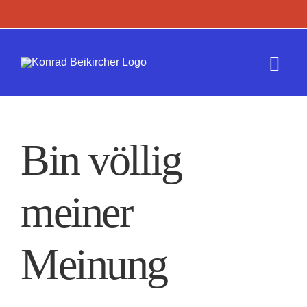
Zum
Inhalt
springen
Togg
Navi
Termine
Bin völlig
Werk
meiner
Presse
Kontakt
Meinung