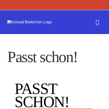
Zum
Inhalt
springen
Togg
Navi
Termine
Passt schon!
Werk
Presse
PASST
Kontakt
SCHON!