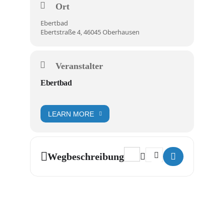
Ort
Ebertbad
Ebertstraße 4, 46045 Oberhausen
Veranstalter
Ebertbad
LEARN MORE
Address - Passt schon! []
Destination Address - P
Wegbeschreibung