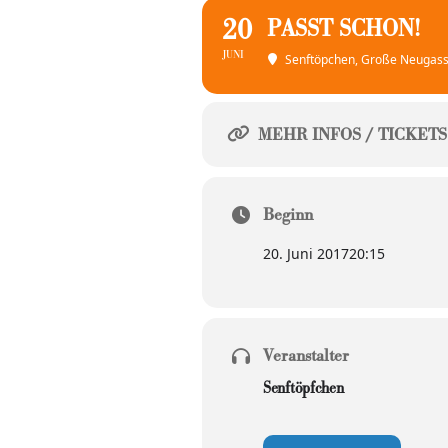
20
PASST SCHON!
JUNI
Senftöpchen
, Große Neugass
MEHR INFOS / TICKETS
Beginn
20. Juni 2017
20:15
Veranstalter
Senftöpfchen