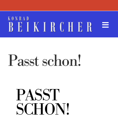
Zum
Inhalt
springen
Togg
Navi
Termin
Passt schon!
Werk
Presse
PASST
Kontak
SCHON!