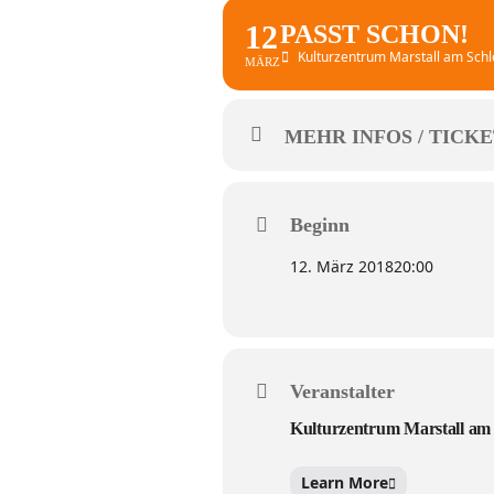
12
PASST SCHON!
Kulturzentrum Marstall am Schl
MÄRZ
MEHR INFOS / TICKE
Beginn
12. März 2018
20:00
Veranstalter
Kulturzentrum Marstall am 
Learn More