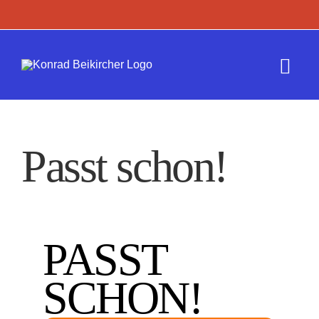
Zum
Inhalt
springen
Togg
Navi
Termine
Passt schon!
Werk
Presse
PASST
Kontakt
SCHON!