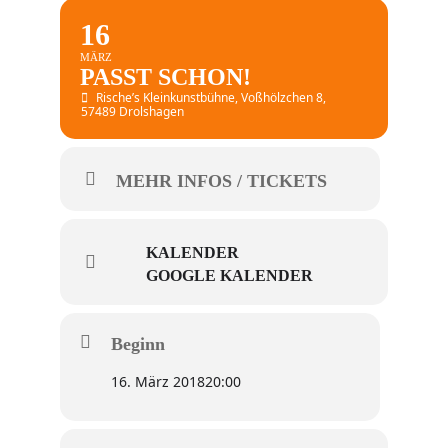
16
MÄRZ
PASST SCHON!
Rische’s Kleinkunstbühne
, Voßhölzchen 8,
57489 Drolshagen
MEHR INFOS / TICKETS
KALENDER
GOOGLE KALENDER
Beginn
16. März 2018
20:00