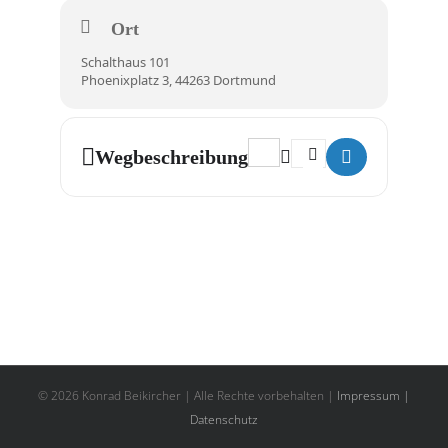
Ort
Schalthaus 101
Phoenixplatz 3, 44263 Dortmund
Address - Schiff Ahoi []
Destination Address - Sc
Wegbeschreibung
© 2026 Konrad Beikircher | Alle Rechte vorbehalten |
Impressum |
Datenschutz