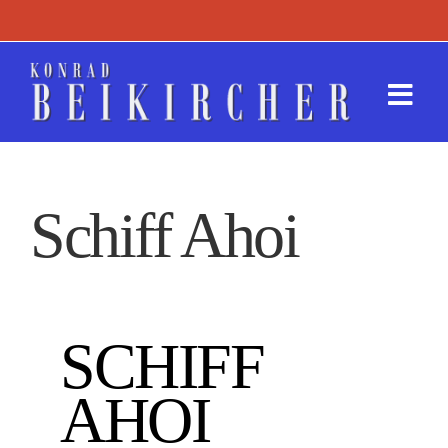
Zum
Inhalt
springen
Togg
Navi
Termin
Schiff Ahoi
Werk
Presse
SCHIFF
Kontak
AHOI