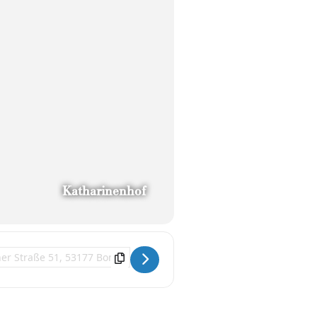
Katharinenhof
ation Address - STERNSTUNDE []