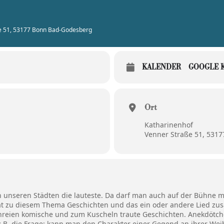
ße 51, 53177 Bonn Bad-Godesberg
KALENDER
GOOGLE 
Ort
Katharinenhof
Venner Straße 51, 531
st in unseren Städten die lauteste. Da darf man auch auf der Bühne 
hat zu diesem Thema Geschichten und das ein oder andere Lied z
Schreien komische und zum Kuscheln traute Geschichten. Anekdöt
z.B. die Frage: kann man den Charakter einer Gegend an ihrer Wei