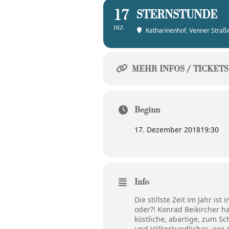
17
STERNSTUNDE
DEZ.
Katharinenhof
, Venner Stra
MEHR INFOS / TICKETS
Beginn
17. Dezember 2018
19:30
Info
Die stillste Zeit im Jahr i
oder?! Konrad Beikircher 
köstliche, abartige, zum 
und Völkerkundliches, wie 