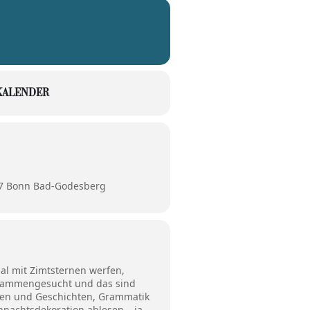
KALENDER
77 Bonn Bad-Godesberg
mal mit Zimtsternen werfen,
usammengesucht und das sind
chen und Geschichten, Grammatik
hnachtsdekoration ablesen – ja