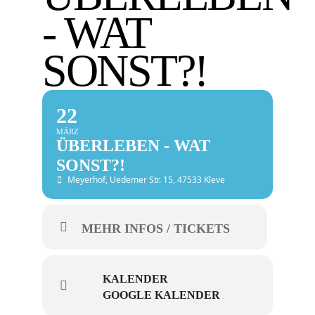
- WAT
SONST?!
22
MÄRZ
ÜBERLEBEN - WAT
SONST?!
Meyerhof
, Uedemer Str. 15, 47533 Kleve
MEHR INFOS / TICKETS
KALENDER
GOOGLE KALENDER