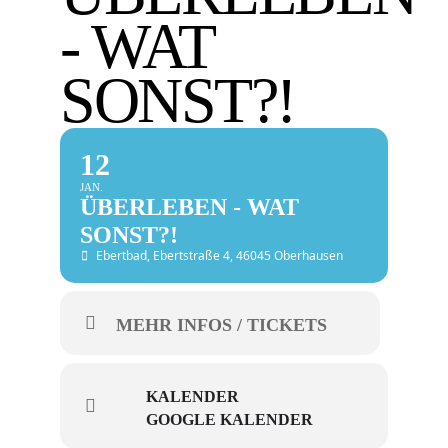
- WAT
SONST?!
12
JAN.
ÜBERLEBEN - WAT
SONST?!
Ebertbad
, Ebertstraße 4, 46045 Oberhausen
MEHR INFOS / TICKETS
KALENDER
GOOGLE KALENDER