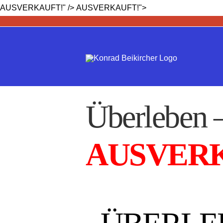
Zum
AUSVERKAUFT!
" />
AUSVERKAUFT!
">
Inhalt
springen
Überleben –
AUSVER