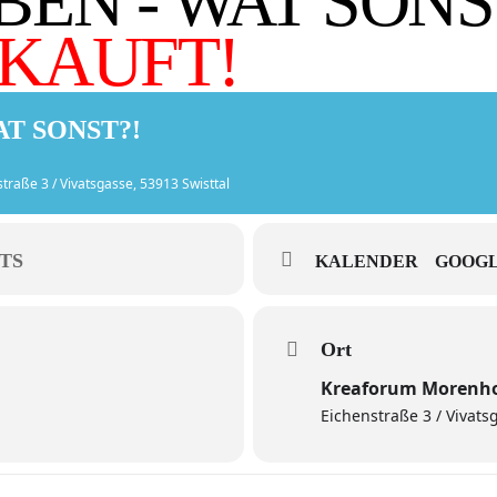
EN - WAT SONS
KAUFT!
AT SONST?!
straße 3 / Vivatsgasse, 53913 Swisttal
TS
KALENDER
GOOGL
Ort
Kreaforum Morenh
Eichenstraße 3 / Vivats