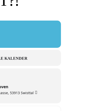
T?!
E KALENDER
oven
gasse, 53913 Swisttal